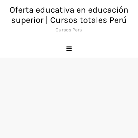
Saltar
Oferta educativa en educación
al
superior | Cursos totales Perú
contenido
Cursos Perú