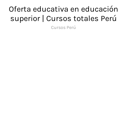
Saltar
Oferta educativa en educación
al
superior | Cursos totales Perú
contenido
Cursos Perú