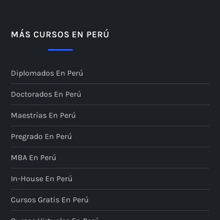
i
n
MÁS CURSOS EN PERÚ
a
Diplomados En Perú
c
Doctorados En Perú
i
Maestrías En Perú
ó
Pregrado En Perú
n
MBA En Perú
d
In-House En Perú
e
Cursos Gratis En Perú
e