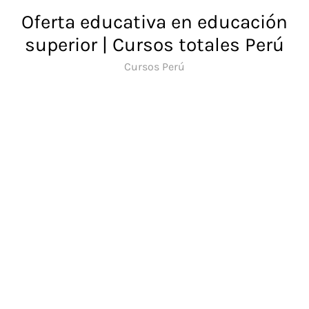
Saltar
Oferta educativa en educación
al
superior | Cursos totales Perú
contenido
Cursos Perú