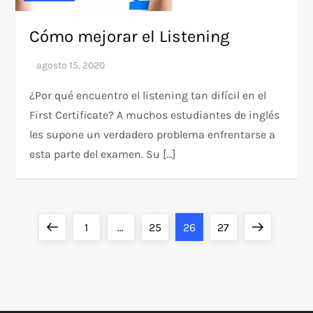
Cómo mejorar el Listening
¿Por qué encuentro el listening tan difícil en el
First Certificate? A muchos estudiantes de inglés
les supone un verdadero problema enfrentarse a
esta parte del examen. Su […]
P
Previous
Page
Page
Page
Page
Next
1
…
25
26
27
a
page
page
g