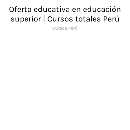
Saltar
Oferta educativa en educación
al
superior | Cursos totales Perú
contenido
Cursos Perú