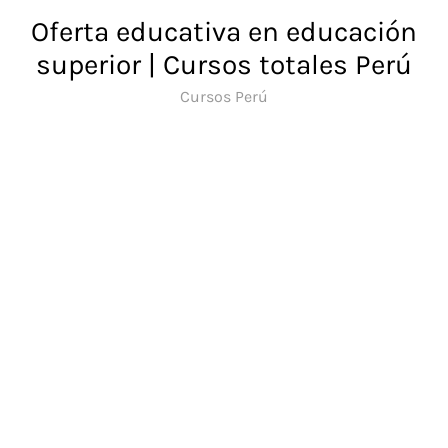
Saltar
Oferta educativa en educación
al
superior | Cursos totales Perú
contenido
Cursos Perú