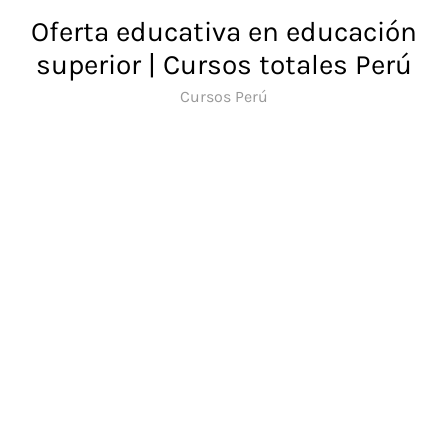
Saltar
Oferta educativa en educación
al
superior | Cursos totales Perú
contenido
Cursos Perú