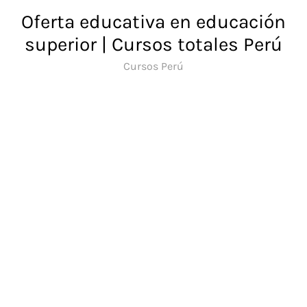
Saltar
Oferta educativa en educación
al
superior | Cursos totales Perú
contenido
Cursos Perú