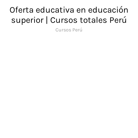
Saltar
Oferta educativa en educación
al
superior | Cursos totales Perú
contenido
Cursos Perú