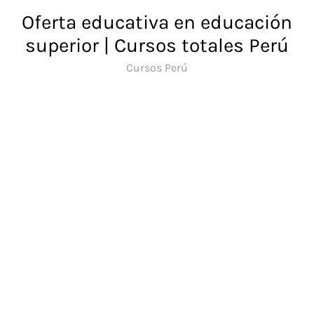
Saltar
Oferta educativa en educación
al
superior | Cursos totales Perú
contenido
Cursos Perú