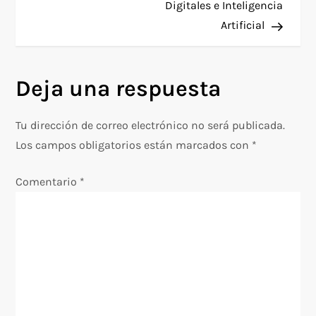
Digitales e Inteligencia
v
Artificial
e
g
Deja una respuesta
a
Tu dirección de correo electrónico no será publicada.
c
Los campos obligatorios están marcados con
*
i
Comentario
*
ó
n
d