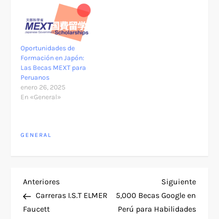
Oportunidades de
Formación en Japón:
Las Becas MEXT para
Peruanos
enero 26, 2025
En «General»
GENERAL
N
Entrada
Siguie
Anteriores
Siguiente
anterior
entra
Carreras I.S.T ELMER
5,000 Becas Google en
a
Faucett
Perú para Habilidades