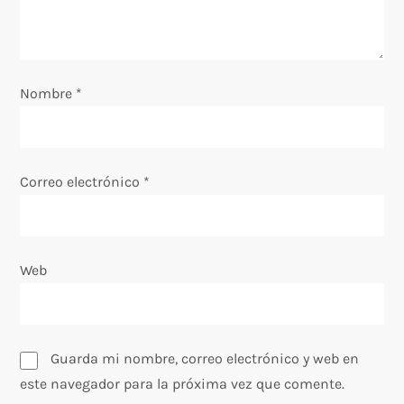
e
e
n
Nombre
*
t
r
Correo electrónico
*
a
d
Web
a
s
Guarda mi nombre, correo electrónico y web en
este navegador para la próxima vez que comente.