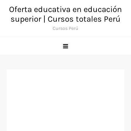
Saltar
Oferta educativa en educación
al
superior | Cursos totales Perú
contenido
Cursos Perú