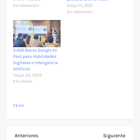
En «General»
mayo 11, 2021
En «General»
5,000 Becas Google en
Perú para Habilidades
Digitales e Inteligencia
Artificial
mayo 22, 2025
En «Tech»
TECH
N
Entrada
Siguie
Anteriores
Siguiente