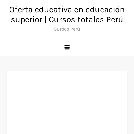
Saltar
Oferta educativa en educación
al
superior | Cursos totales Perú
contenido
Cursos Perú