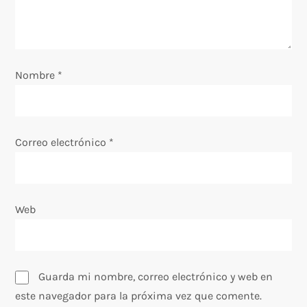
d
e
e
Nombre
*
n
t
Correo electrónico
*
r
a
Web
d
a
Guarda mi nombre, correo electrónico y web en
s
este navegador para la próxima vez que comente.