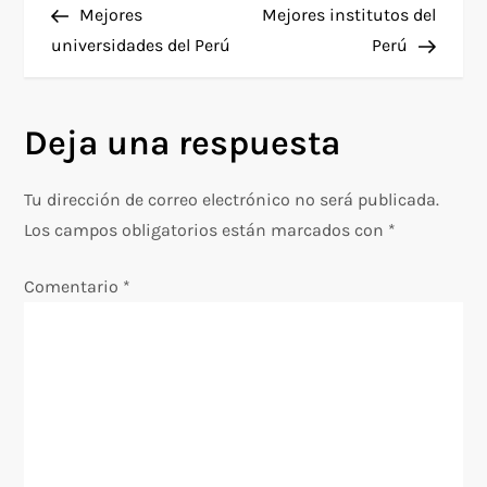
anterior
entra
Mejores
Mejores institutos del
a
universidades del Perú
Perú
v
Deja una respuesta
e
g
Tu dirección de correo electrónico no será publicada.
Los campos obligatorios están marcados con
*
a
Comentario
*
c
i
ó
n