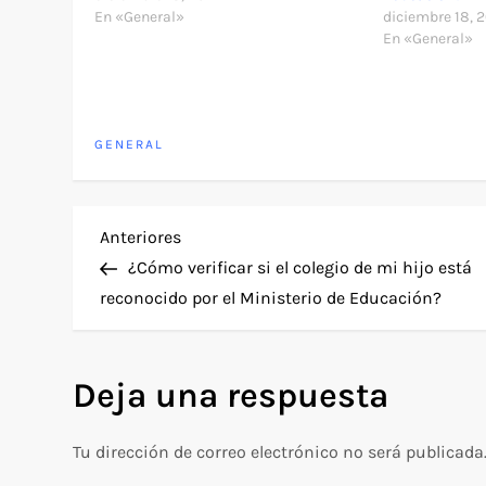
En «General»
diciembre 18, 
En «General»
GENERAL
N
Entrada
Anteriores
anterior
¿Cómo verificar si el colegio de mi hijo está
a
reconocido por el Ministerio de Educación?
v
Deja una respuesta
e
g
Tu dirección de correo electrónico no será publicada