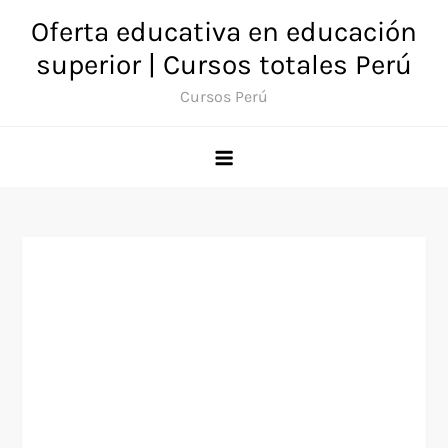
Saltar
Oferta educativa en educación
al
superior | Cursos totales Perú
contenido
Cursos Perú