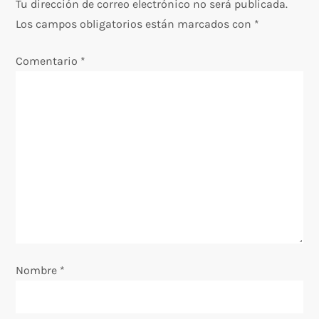
Tu dirección de correo electrónico no será publicada.
a
Los campos obligatorios están marcados con
*
c
Comentario
*
i
ó
n
d
e
e
Nombre
*
n
t