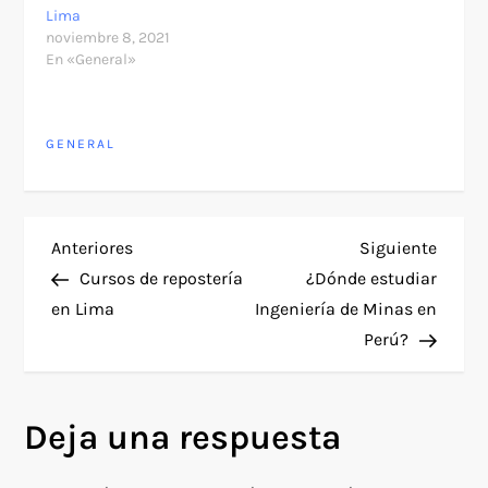
Lima
noviembre 8, 2021
En «General»
GENERAL
N
Entrada
Siguie
Anteriores
Siguiente
anterior
entra
Cursos de repostería
¿Dónde estudiar
a
en Lima
Ingeniería de Minas en
Perú?
v
e
Deja una respuesta
g