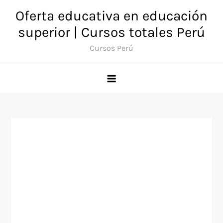
Saltar
Oferta educativa en educación
al
superior | Cursos totales Perú
contenido
Cursos Perú