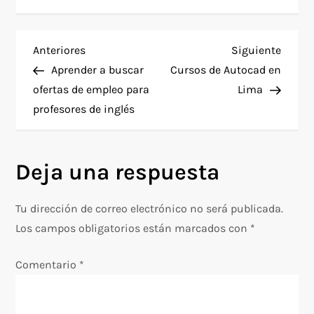
N
Entrada
Siguie
Anteriores
Siguiente
anterior
entra
Aprender a buscar
Cursos de Autocad en
a
ofertas de empleo para
Lima
profesores de inglés
v
e
Deja una respuesta
g
Tu dirección de correo electrónico no será publicada.
a
Los campos obligatorios están marcados con
*
c
Comentario
*
i