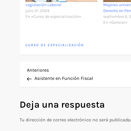
Legislación Laboral
Mejores univer
julio 21, 2024
Derecho en Per
En «Curso de especialización»
septiembre 6, 
En «General»
CURSO DE ESPECIALIZACIÓN
N
Entrada
Anteriores
anterior
Asistente en Función Fiscal
a
v
Deja una respuesta
e
Tu dirección de correo electrónico no será publicada
g