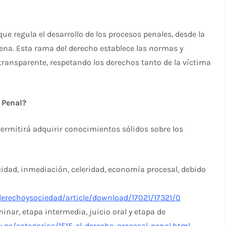
ue regula el desarrollo de los procesos penales, desde la
 pena. Esta rama del derecho establece las normas y
transparente, respetando los derechos tanto de la víctima
 Penal?
ermitirá adquirir conocimientos sólidos sobre los
cidad, inmediación, celeridad, economía procesal, debido
/derechoysociedad/article/download/17021/17321/0
inar, etapa intermedia, juicio oral y etapa de
u.pe/categorias/1515-el-derecho-procesal-penal.html