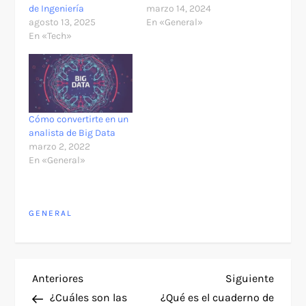
de Ingeniería
marzo 14, 2024
agosto 13, 2025
En «General»
En «Tech»
Cómo convertirte en un
analista de Big Data
marzo 2, 2022
En «General»
GENERAL
N
Entrada
Siguie
Anteriores
Siguiente
anterior
entra
¿Cuáles son las
¿Qué es el cuaderno de