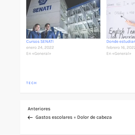
Cursos SENATI
Donde estudiar
enero 24, 2022
febrero 16, 202
En «General»
En «General»
TECH
N
Entrada
Anteriores
anterior
Gastos escolares = Dolor de cabeza
a