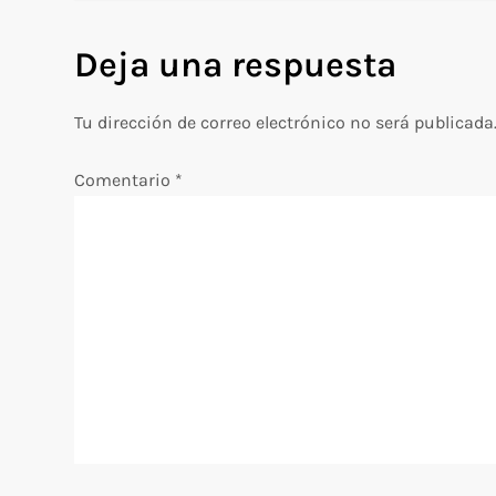
v
Deja una respuesta
e
g
Tu dirección de correo electrónico no será publicada
a
Comentario
*
c
i
ó
n
d
e