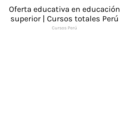
Saltar
Oferta educativa en educación
al
superior | Cursos totales Perú
contenido
Cursos Perú