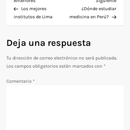
N
Entrada
Siguie
Anteriores
Siguiente
anterior
entra
Los mejores
¿Dónde estudiar
a
institutos de Lima
medicina en Perú?
v
Deja una respuesta
e
g
Tu dirección de correo electrónico no será publicada.
Los campos obligatorios están marcados con
*
a
Comentario
*
c
i
ó
n