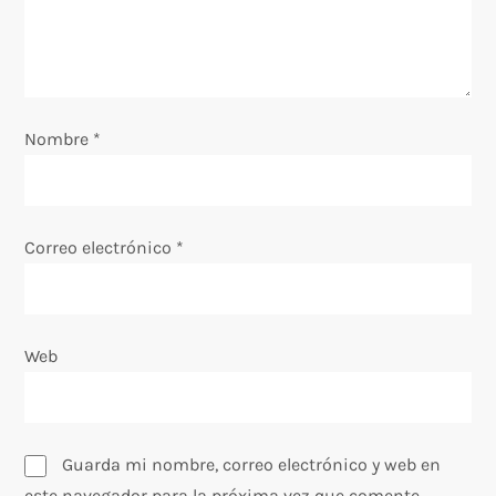
d
e
e
Nombre
*
n
t
Correo electrónico
*
r
a
Web
d
a
Guarda mi nombre, correo electrónico y web en
este navegador para la próxima vez que comente.