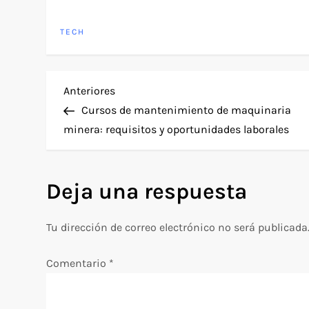
TECH
N
Entrada
Anteriores
anterior
Cursos de mantenimiento de maquinaria
a
minera: requisitos y oportunidades laborales
v
Deja una respuesta
e
g
Tu dirección de correo electrónico no será publicada
a
Comentario
*
c