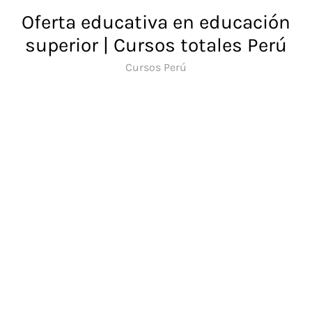
Saltar
Oferta educativa en educación
al
superior | Cursos totales Perú
contenido
Cursos Perú