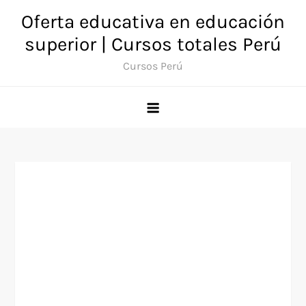
Saltar
Oferta educativa en educación
al
superior | Cursos totales Perú
contenido
Cursos Perú