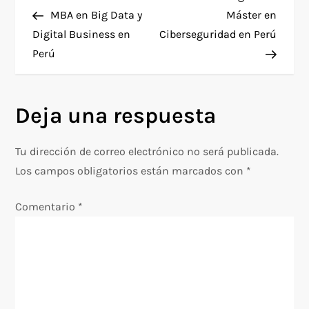
N
anterior
entra
MBA en Big Data y
Máster en
a
Digital Business en
Ciberseguridad en Perú
Perú
v
e
Deja una respuesta
g
Tu dirección de correo electrónico no será publicada.
a
Los campos obligatorios están marcados con
*
c
Comentario
*
i
ó
n