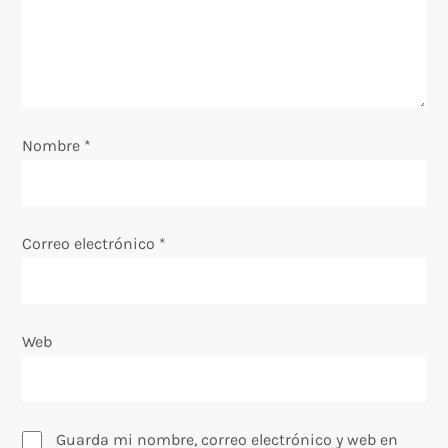
d
e
e
Nombre
*
n
t
Correo electrónico
*
r
a
Web
d
a
s
Guarda mi nombre, correo electrónico y web en