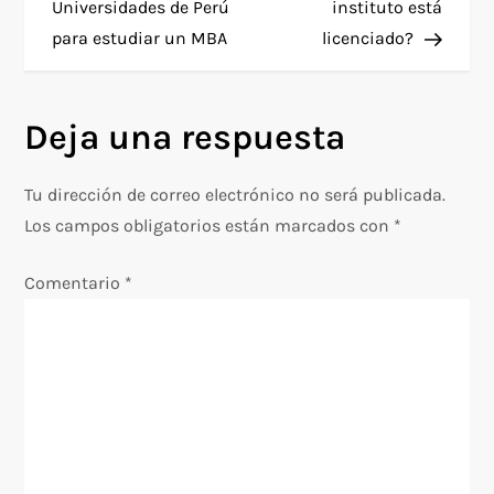
a
Universidades de Perú
instituto está
para estudiar un MBA
licenciado?
v
e
Deja una respuesta
g
Tu dirección de correo electrónico no será publicada.
a
Los campos obligatorios están marcados con
*
c
Comentario
*
i
ó
n
d