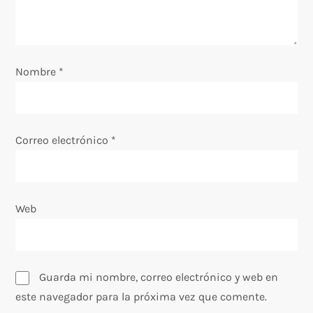
e
e
Nombre
*
n
t
Correo electrónico
*
r
a
Web
d
a
s
Guarda mi nombre, correo electrónico y web en
este navegador para la próxima vez que comente.