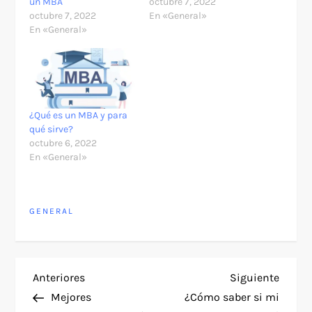
un MBA
octubre 7, 2022
octubre 7, 2022
En «General»
En «General»
¿Qué es un MBA y para
qué sirve?
octubre 6, 2022
En «General»
GENERAL
N
Entrada
Siguie
Anteriores
Siguiente
anterior
entra
Mejores
¿Cómo saber si mi