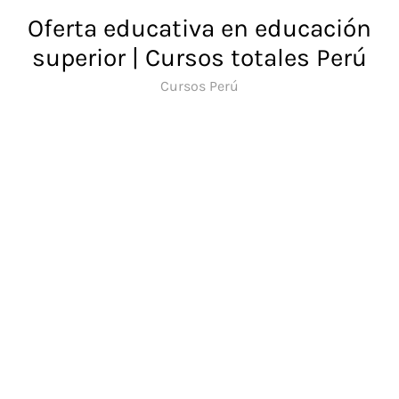
Saltar
Oferta educativa en educación
al
superior | Cursos totales Perú
contenido
Cursos Perú