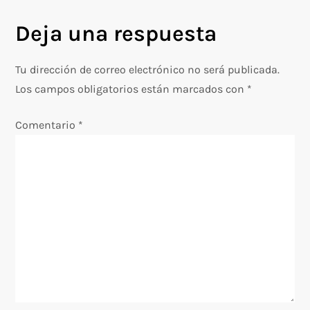
g
Deja una respuesta
a
c
Tu dirección de correo electrónico no será publicada.
Los campos obligatorios están marcados con
*
i
Comentario
*
ó
n
d
e
e
n