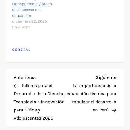
transparencia y orden
en el acceso a la
educación
diciembre 22, 2025
En «Tech»
GENERAL
N
Entrada
Siguie
Anteriores
Siguiente
anterior
entra
Talleres para el
La importancia de la
a
Desarrollo de la Ciencia,
educación técnica para
Tecnología e Innovación
impulsar el desarrollo
v
para Niños y
en Perú
e
Adolescentes 2025