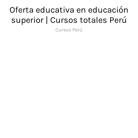
Saltar
Oferta educativa en educación
al
superior | Cursos totales Perú
contenido
Cursos Perú