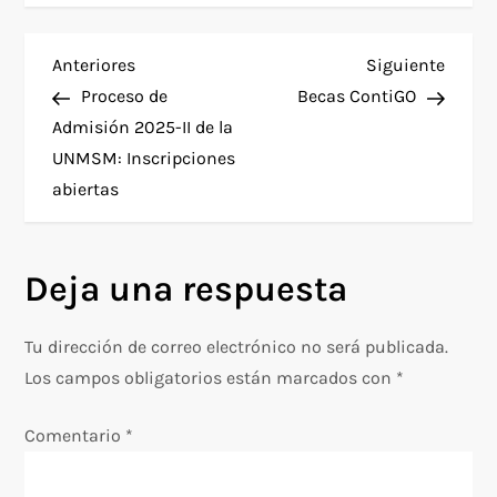
N
Entrada
Siguie
Anteriores
Siguiente
anterior
entra
Proceso de
Becas ContiGO
a
Admisión 2025-II de la
UNMSM: Inscripciones
v
abiertas
e
g
Deja una respuesta
a
Tu dirección de correo electrónico no será publicada.
c
Los campos obligatorios están marcados con
*
i
Comentario
*
ó