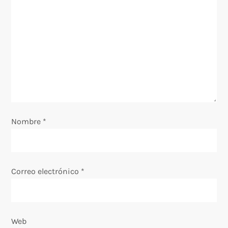
n
d
e
e
n
Nombre
*
t
r
Correo electrónico
*
a
d
Web