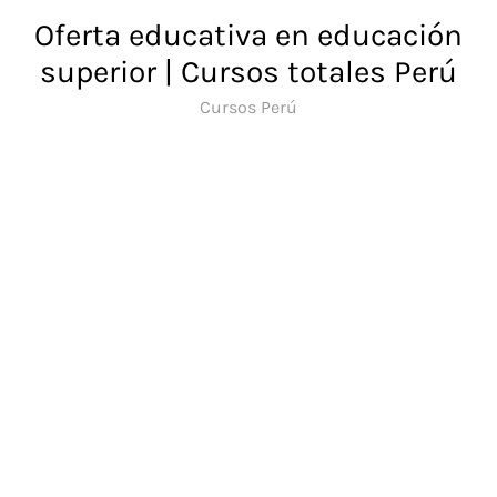
Saltar
Oferta educativa en educación
al
superior | Cursos totales Perú
contenido
Cursos Perú