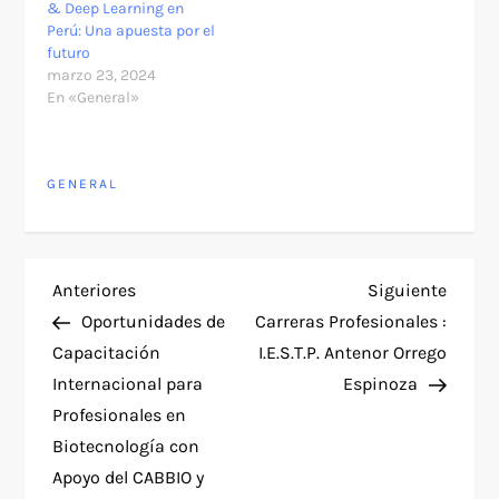
& Deep Learning en
Perú: Una apuesta por el
futuro
marzo 23, 2024
En «General»
GENERAL
N
Entrada
Siguie
Anteriores
Siguiente
anterior
entra
Oportunidades de
Carreras Profesionales :
a
Capacitación
I.E.S.T.P. Antenor Orrego
Internacional para
Espinoza
v
Profesionales en
e
Biotecnología con
Apoyo del CABBIO y