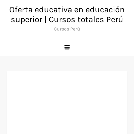
Saltar
Oferta educativa en educación
al
superior | Cursos totales Perú
contenido
Cursos Perú