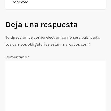
g
Concytec
a
Deja una respuesta
c
i
Tu dirección de correo electrónico no será publicada.
Los campos obligatorios están marcados con
*
ó
Comentario
*
n
d
e
e
n