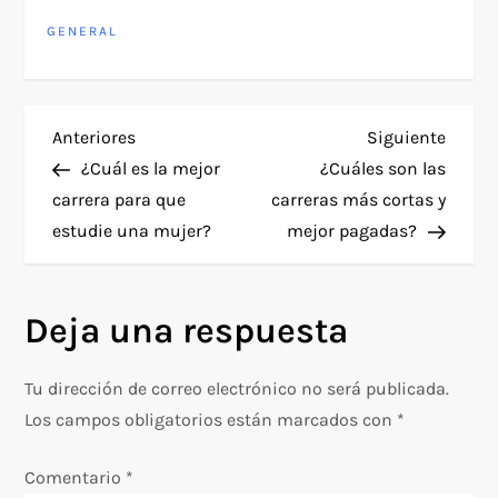
GENERAL
N
Entrada
Siguie
Anteriores
Siguiente
anterior
entra
¿Cuál es la mejor
¿Cuáles son las
a
carrera para que
carreras más cortas y
estudie una mujer?
mejor pagadas?
v
e
Deja una respuesta
g
Tu dirección de correo electrónico no será publicada.
a
Los campos obligatorios están marcados con
*
c
Comentario
*