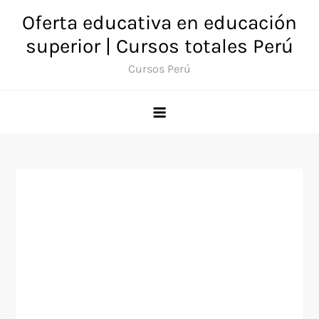
Saltar
Oferta educativa en educación
al
superior | Cursos totales Perú
contenido
Cursos Perú