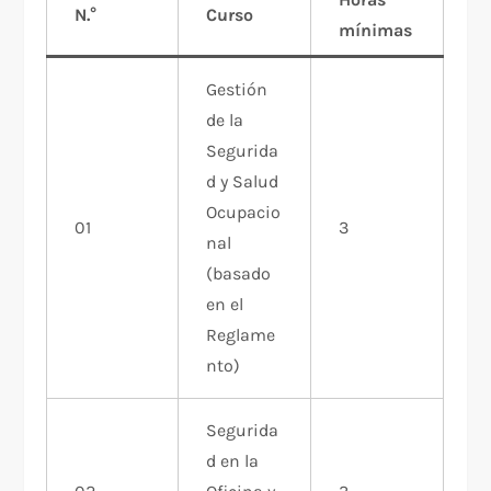
N.°
Curso
mínimas
Gestión
de la
Segurida
d y Salud
Ocupacio
01
3
nal
(basado
en el
Reglame
nto)
Segurida
d en la