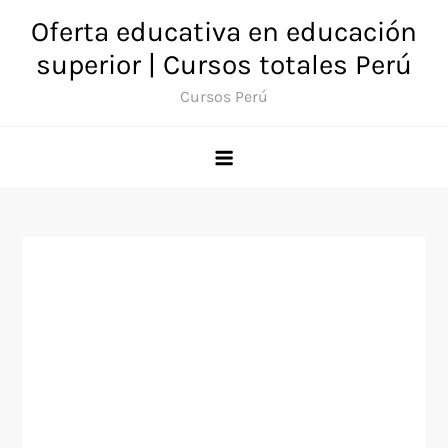
Saltar
Oferta educativa en educación
al
superior | Cursos totales Perú
contenido
Cursos Perú