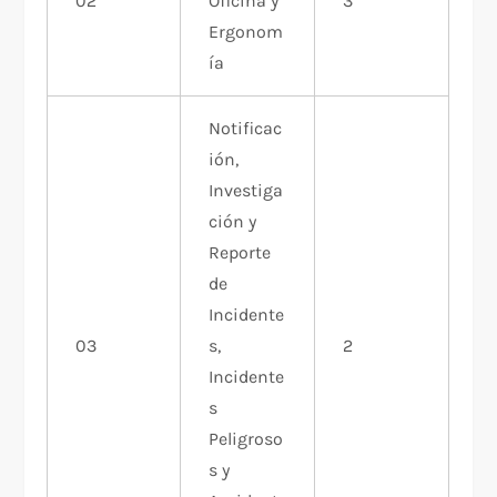
02
Oficina y
3
Ergonom
ía
Notificac
ión,
Investiga
ción y
Reporte
de
Incidente
03
s,
2
Incidente
s
Peligroso
s y