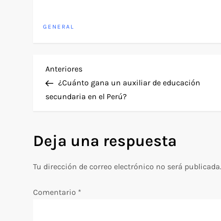
GENERAL
N
Entrada
Anteriores
anterior
¿Cuánto gana un auxiliar de educación
a
secundaria en el Perú?
v
Deja una respuesta
e
g
Tu dirección de correo electrónico no será publicada
a
Comentario
*
c