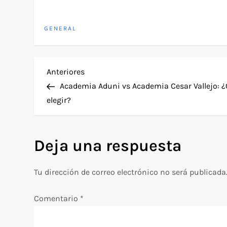
GENERAL
N
Entrada
Anteriores
anterior
Academia Aduni vs Academia Cesar Vallejo: ¿
a
elegir?
v
Deja una respuesta
e
g
Tu dirección de correo electrónico no será publicada
a
Comentario
*
c