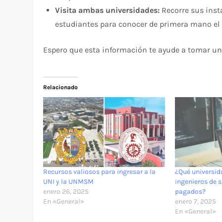
Visita ambas universidades:
Recorre sus inst
estudiantes para conocer de primera mano el
Espero que esta información te ayude a tomar una
Relacionado
Recursos valiosos para ingresar a la
¿Qué universid
UNI y la UNMSM
ingenieros de 
enero 26, 2025
pagados?
En «General»
enero 7, 2025
En «General»