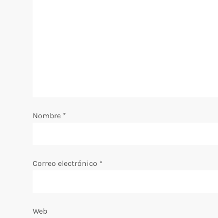
i
ó
n
d
e
Nombre
*
e
n
Correo electrónico
*
t
r
Web