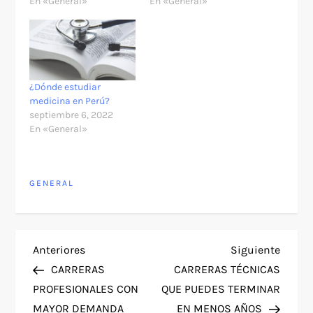
En «General»
En «General»
¿Dónde estudiar
medicina en Perú?
septiembre 6, 2022
En «General»
GENERAL
N
Entrada
Siguie
Anteriores
Siguiente
anterior
entra
CARRERAS
CARRERAS TÉCNICAS
a
PROFESIONALES CON
QUE PUEDES TERMINAR
MAYOR DEMANDA
EN MENOS AÑOS