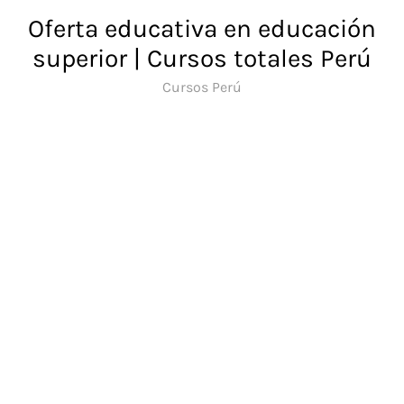
Saltar
Oferta educativa en educación
al
superior | Cursos totales Perú
contenido
Cursos Perú