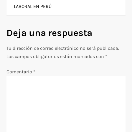
v
LABORAL EN PERÚ
e
g
Deja una respuesta
a
Tu dirección de correo electrónico no será publicada.
c
Los campos obligatorios están marcados con
*
i
Comentario
*
ó
n
d
e