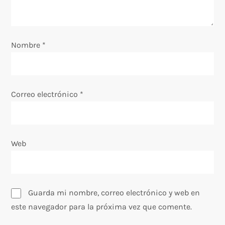
e
n
Nombre
*
t
r
Correo electrónico
*
a
d
Web
a
s
Guarda mi nombre, correo electrónico y web en
este navegador para la próxima vez que comente.