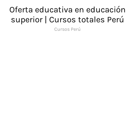
Saltar
Oferta educativa en educación
al
superior | Cursos totales Perú
contenido
Cursos Perú