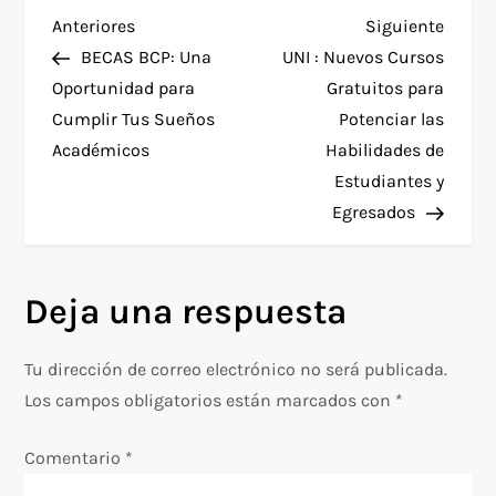
N
Entrada
Siguie
Anteriores
Siguiente
anterior
entra
BECAS BCP: Una
UNI : Nuevos Cursos
a
Oportunidad para
Gratuitos para
Cumplir Tus Sueños
Potenciar las
v
Académicos
Habilidades de
e
Estudiantes y
Egresados
g
a
Deja una respuesta
c
Tu dirección de correo electrónico no será publicada.
i
Los campos obligatorios están marcados con
*
ó
Comentario
*