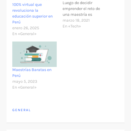
Luego de decidir
100% virtual que
emprender el reto de
revoluciona la
una maestría es
educación superior en
necesario informarse
marzo 18, 2021
Perú
sobre las distintas
En «Tech»
enero 26, 2025
alternativas ofrecidas
En «General»
por el mercado
educativo, ya sea
presencial o virtual, a
fin de ejecutarla de
manera óptima. En
cursostotales.com.pe
Maestrías Baratas en
tenemos las mejores
Perú
opciones y aquí
mayo 5, 2023
presentaremos las
En «General»
principales. Lo…
GENERAL