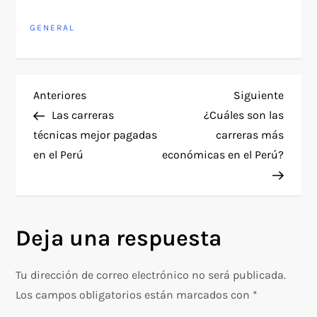
GENERAL
N
Entrada
Siguie
Anteriores
Siguiente
anterior
entra
Las carreras
¿Cuáles son las
a
técnicas mejor pagadas
carreras más
en el Perú
económicas en el Perú?
v
e
g
Deja una respuesta
a
Tu dirección de correo electrónico no será publicada.
c
Los campos obligatorios están marcados con
*