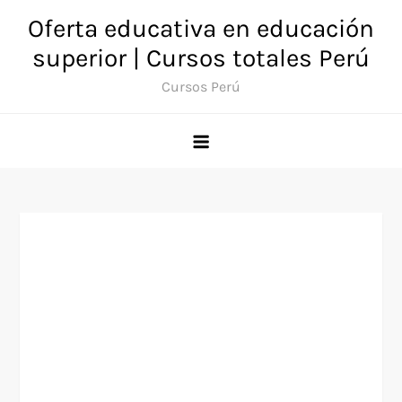
Saltar
Oferta educativa en educación
al
superior | Cursos totales Perú
contenido
Cursos Perú