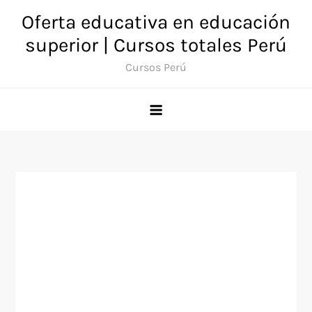
Saltar
Oferta educativa en educación
al
superior | Cursos totales Perú
contenido
Cursos Perú