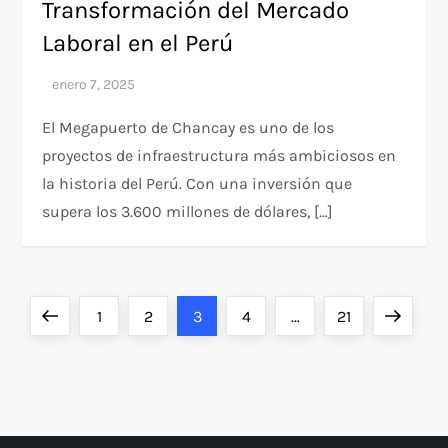
Transformación del Mercado
Laboral en el Perú
El Megapuerto de Chancay es uno de los
proyectos de infraestructura más ambiciosos en
la historia del Perú. Con una inversión que
supera los 3.600 millones de dólares, […]
P
Página
Página
Página
Página
Página
Página
Siguient
1
2
3
4
…
21
a
anterior
página
g