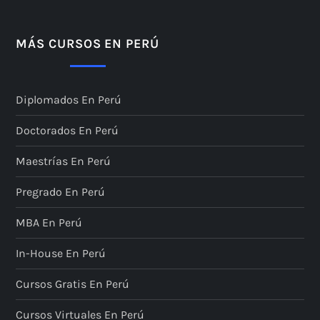
i
n
MÁS CURSOS EN PERÚ
a
Diplomados En Perú
c
Doctorados En Perú
i
Maestrías En Perú
ó
Pregrado En Perú
n
MBA En Perú
d
In-House En Perú
e
Cursos Gratis En Perú
e
Cursos Virtuales En Perú