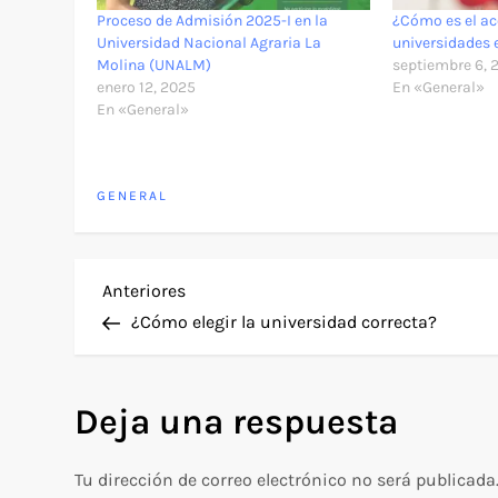
Proceso de Admisión 2025-I en la
¿Cómo es el ac
Universidad Nacional Agraria La
universidades 
Molina (UNALM)
septiembre 6, 
enero 12, 2025
En «General»
En «General»
GENERAL
N
Entrada
Anteriores
anterior
¿Cómo elegir la universidad correcta?
a
v
Deja una respuesta
e
Tu dirección de correo electrónico no será publicada