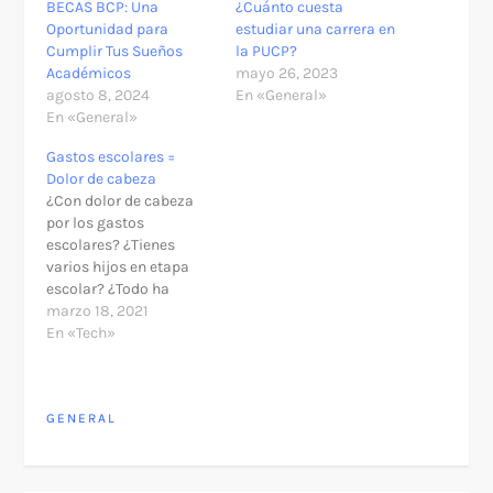
BECAS BCP: Una
¿Cuánto cuesta
Oportunidad para
estudiar una carrera en
Cumplir Tus Sueños
la PUCP?
Académicos
mayo 26, 2023
agosto 8, 2024
En «General»
En «General»
Gastos escolares =
Dolor de cabeza
¿Con dolor de cabeza
por los gastos
escolares? ¿Tienes
varios hijos en etapa
escolar? ¿Todo ha
subido? No te
marzo 18, 2021
preocupes, aquí te
En «Tech»
diremos cómo financiar
tus gastos de la manera
más fácil. Se acaba el
GENERAL
verano y debemos salir
de compras para pagar
la vuelta al colegio de
nuestros engreídos…