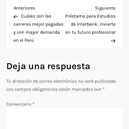
N
Entrada
Siguie
Anteriores
Siguiente
anterior
entra
Cuáles son las
Préstamo para Estudios
a
carreras mejor pagadas
de Interbank: Invierte
y con mayor demanda
en tu futuro profesional
v
en el Perú
e
g
Deja una respuesta
a
Tu dirección de correo electrónico no será publicada.
c
Los campos obligatorios están marcados con
*
i
Comentario
*
ó