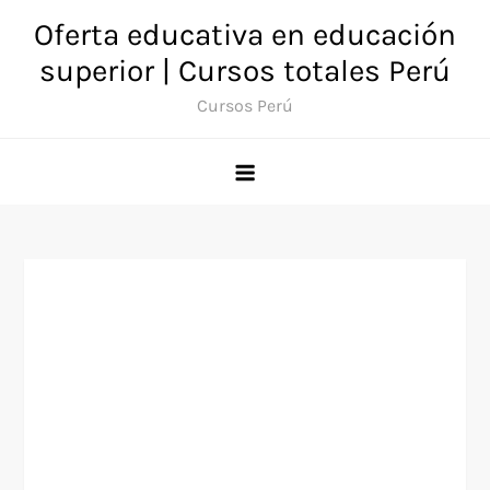
Saltar
Oferta educativa en educación
al
superior | Cursos totales Perú
contenido
Cursos Perú