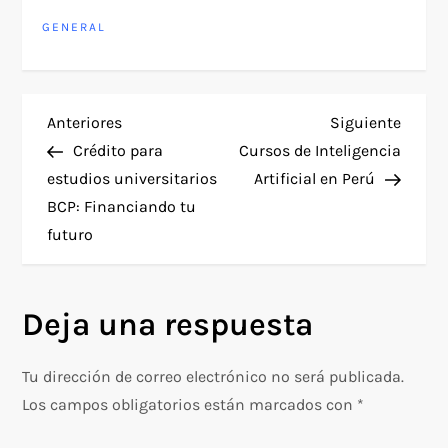
GENERAL
N
Entrada
Siguie
Anteriores
Siguiente
anterior
entra
Crédito para
Cursos de Inteligencia
a
estudios universitarios
Artificial en Perú
BCP: Financiando tu
v
futuro
e
g
Deja una respuesta
a
Tu dirección de correo electrónico no será publicada.
c
Los campos obligatorios están marcados con
*