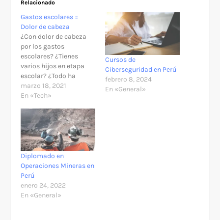
Relacionado
Gastos escolares =
Dolor de cabeza
¿Con dolor de cabeza
por los gastos
escolares? ¿Tienes
Cursos de
varios hijos en etapa
Ciberseguridad en Perú
escolar? ¿Todo ha
febrero 8, 2024
subido? No te
marzo 18, 2021
En «General»
preocupes, aquí te
En «Tech»
diremos cómo financiar
tus gastos de la manera
más fácil. Se acaba el
verano y debemos salir
de compras para pagar
la vuelta al colegio de
Diplomado en
nuestros engreídos…
Operaciones Mineras en
Perú
enero 24, 2022
En «General»