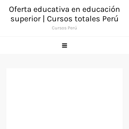
Saltar
Oferta educativa en educación
al
superior | Cursos totales Perú
contenido
Cursos Perú