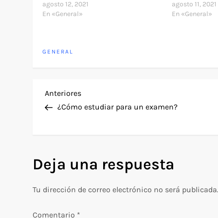
agosto 12, 2021
agosto 11, 2021
En «General»
En «General»
GENERAL
N
Entrada
Anteriores
anterior
¿Cómo estudiar para un examen?
a
v
Deja una respuesta
e
g
Tu dirección de correo electrónico no será publicada
a
Comentario
*