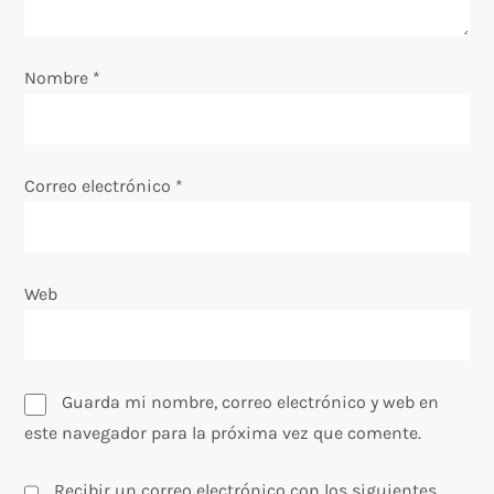
e
n
Nombre
*
t
r
Correo electrónico
*
a
d
Web
a
s
Guarda mi nombre, correo electrónico y web en
este navegador para la próxima vez que comente.
Recibir un correo electrónico con los siguientes