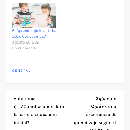
El Aprendizaje Invertido,
¿Qué Conocemos?
agosto 20, 2021
En «General»
GENERAL
N
Entrada
Siguie
Anteriores
Siguiente
anterior
entra
¿Cuántos años dura
¿Qué es una
a
la carrera educación
experiencia de
inicial?
aprendizaje según el
v