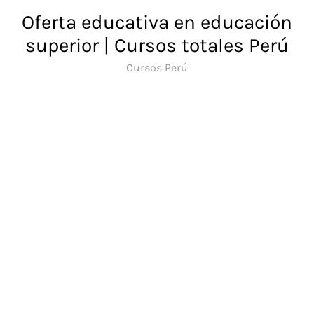
Saltar
Oferta educativa en educación
al
superior | Cursos totales Perú
contenido
Cursos Perú