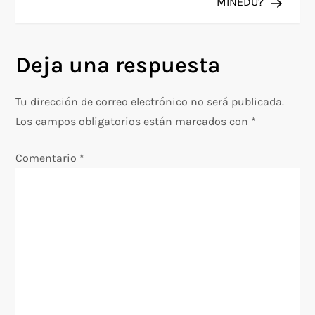
MINEDU?
e
g
Deja una respuesta
a
Tu dirección de correo electrónico no será publicada.
c
Los campos obligatorios están marcados con
*
i
Comentario
*
ó
n
d
e