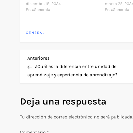
diciembre 18, 2024
marzo 25, 202
En «General»
En «General»
GENERAL
N
Entrada
Anteriores
anterior
¿Cuál es la diferencia entre unidad de
a
aprendizaje y experiencia de aprendizaje?
v
Deja una respuesta
e
g
Tu dirección de correo electrónico no será publicada
a
Comentario
*