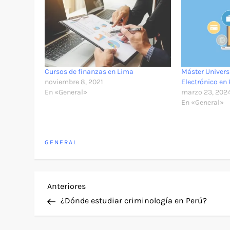
Cursos de finanzas en Lima
Máster Univers
noviembre 8, 2021
Electrónico en
En «General»
marzo 23, 202
En «General»
GENERAL
N
Entrada
Anteriores
anterior
¿Dónde estudiar criminología en Perú?
a