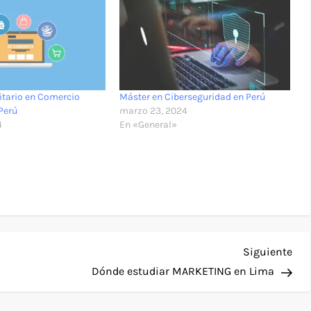
itario en Comercio
Máster en Ciberseguridad en Perú
 Perú
marzo 23, 2024
4
En «General»
Sig
Siguiente
ent
Dónde estudiar MARKETING en Lima