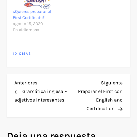
¿Quieres preparar el
First Certificate?
agosto 15, 2020
En «Idiomas»
IDIOMAS
N
Entrada
Siguie
Anteriores
Siguiente
anterior
entra
Gramática inglesa –
Preparar el First con
a
adjetivos interesantes
English and
Certification
v
e
Deja una respuesta