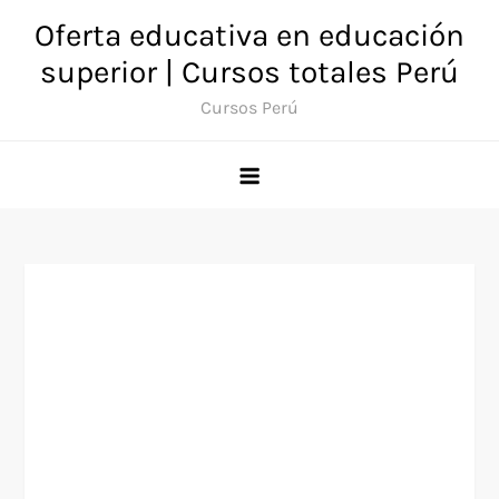
Saltar
Oferta educativa en educación
al
superior | Cursos totales Perú
contenido
Cursos Perú