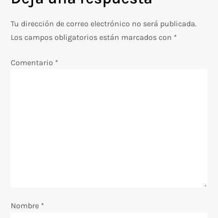
g
Tu dirección de correo electrónico no será publicada.
a
Los campos obligatorios están marcados con
*
c
Comentario
*
i
ó
n
d
e
e
Nombre
*
n