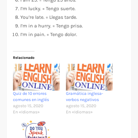
I’m lucky. = Tengo suerte.
You’re late. = Llegas tarde.
I’m in a hurry. = Tengo prisa.
I’m in pain. = Tengo dolor.
Relacionado
Quiz de 10 errores
Gramática inglesa-
comunes en inglés
verbos negativos
agosto 15, 2020
agosto 15, 2020
En «Idiomas»
En «Idiomas»