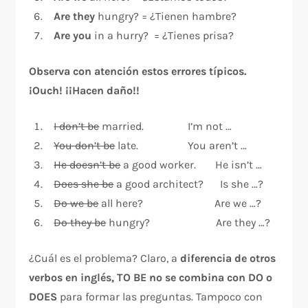
Are they
hungry? = ¿Tienen hambre?
Are you
in a hurry? = ¿Tienes prisa?
Observa con atención estos errores típicos.
¡Ouch! ¡¡Hacen daño!!
I don’t be
married. I’m not …
You don’t be
late. You aren’t …
He doesn’t be
a good worker. He isn’t …
Does she be
a good architect? Is she …?
Do we be
all here? Are we …?
Do they be
hungry? Are they …?
¿Cuál es el problema? Claro, a
diferencia de otros
verbos en inglés, TO BE no se combina con DO o
DOES
para formar las preguntas. Tampoco con