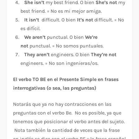
She isn’t
my best friend. O bien
She’s not
my
best friend. = No es mi mejor amiga.
It isn’t
difficult. O bien
It’s not
difficult. = No
es difícil.
We aren’t
punctual. O bien
We’re
not
punctual. = No somos puntuales.
They aren’t
engineers. O bien
They’re not
engineers. = No son ingenieras/os.
El verbo TO BE en el Presente Simple en frases
interrogativas (o sea, las preguntas)
Notarás que ya no hay contracciones en las
preguntas con el verbo Be. No es posible, ya que
tenemos que posicionar el verbo antes del sujeto.
Nota también la cantidad de veces que la frase
en inglés se dice con el verbo BE y la frase español