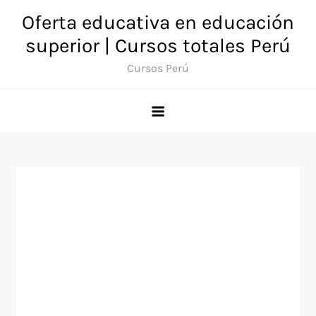
Saltar
Oferta educativa en educación
al
superior | Cursos totales Perú
contenido
Cursos Perú