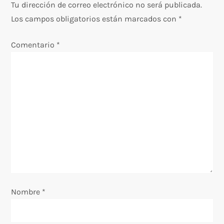
Tu dirección de correo electrónico no será publicada.
a
Los campos obligatorios están marcados con
*
c
Comentario
*
i
ó
n
d
e
e
Nombre
*
n