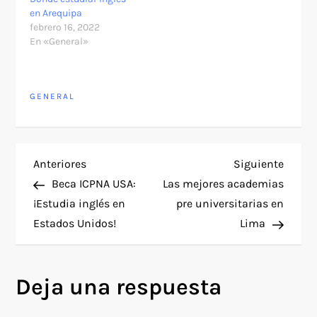
en Arequipa
febrero 16, 2022
En «General»
GENERAL
N
Entrada
Siguie
Anteriores
Siguiente
anterior
entra
Beca ICPNA USA:
Las mejores academias
a
¡Estudia inglés en
pre universitarias en
Estados Unidos!
Lima
v
e
Deja una respuesta
g