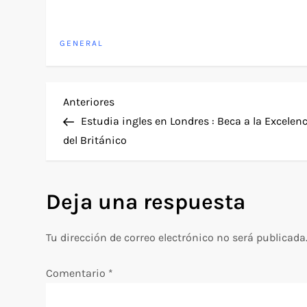
GENERAL
N
Entrada
Anteriores
anterior
Estudia ingles en Londres : Beca a la Excelen
a
del Británico
v
Deja una respuesta
e
g
Tu dirección de correo electrónico no será publicada
a
Comentario
*
c