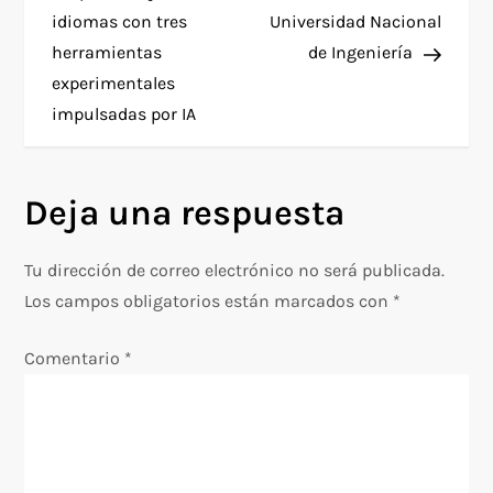
idiomas con tres
Universidad Nacional
v
herramientas
de Ingeniería
e
experimentales
impulsadas por IA
g
a
Deja una respuesta
c
Tu dirección de correo electrónico no será publicada.
i
Los campos obligatorios están marcados con
*
ó
Comentario
*
n
d