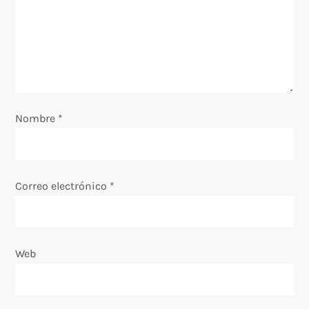
e
e
n
t
Nombre
*
r
a
Correo electrónico
*
d
a
Web
s