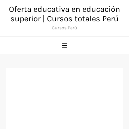
Saltar
Oferta educativa en educación
al
superior | Cursos totales Perú
contenido
Cursos Perú