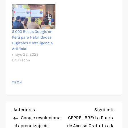
5,000 Becas Google en
Perú para Habilidades
Digitales e Inteligencia
Artificial
mayo 22, 2025
En «Tech»
TECH
N
Entrada
Siguie
Anteriores
Siguiente
anterior
entra
Google revoluciona
CEPRELIBRE: La Puerta
a
el aprendizaje de
de Acceso Gratuita a la