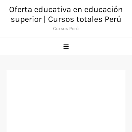
Saltar
Oferta educativa en educación
al
superior | Cursos totales Perú
contenido
Cursos Perú