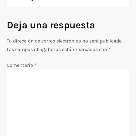
e
g
Deja una respuesta
a
c
Tu dirección de correo electrónico no será publicada.
Los campos obligatorios están marcados con
*
i
Comentario
*
ó
n
d
e
e