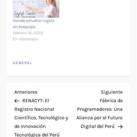
Donde estudiar inglés
en Arequipa
febrero 16, 2022
En «General»
GENERAL
N
Entrada
Siguie
Anteriores
Siguiente
anterior
entra
RENACYT: El
Fábrica de
a
Registro Nacional
Programadores: Una
Científico, Tecnológico y
Alianza por el Futuro
v
de Innovación
Digital del Perú
Tecnológica del Perú