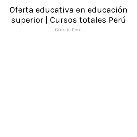
Saltar
Oferta educativa en educación
al
superior | Cursos totales Perú
contenido
Cursos Perú