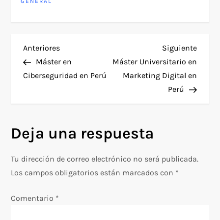
GENERAL
N
Entrada
Siguie
Anteriores
Siguiente
anterior
entra
Máster en
Máster Universitario en
a
Ciberseguridad en Perú
Marketing Digital en
Perú
v
e
Deja una respuesta
g
Tu dirección de correo electrónico no será publicada.
a
Los campos obligatorios están marcados con
*
c
Comentario
*
i