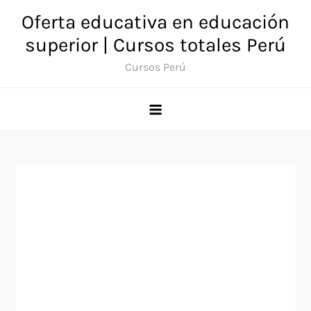
Saltar
Oferta educativa en educación
al
superior | Cursos totales Perú
contenido
Cursos Perú