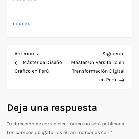
GENERAL
N
Entrada
Siguie
Anteriores
Siguiente
anterior
entra
Máster de Diseño
Máster Universitario en
a
Gráfico en Perú
Transformación Digital
en Perú
v
e
Deja una respuesta
g
Tu dirección de correo electrónico no será publicada.
a
Los campos obligatorios están marcados con
*