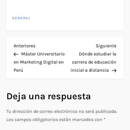
GENERAL
N
Entrada
Siguie
Anteriores
Siguiente
anterior
entra
Máster Universitario
Dónde estudiar la
a
en Marketing Digital en
carrera de educación
Perú
inicial a distancia
v
e
Deja una respuesta
g
Tu dirección de correo electrónico no será publicada.
a
Los campos obligatorios están marcados con
*