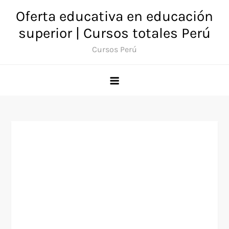
Saltar
Oferta educativa en educación
al
superior | Cursos totales Perú
contenido
Cursos Perú