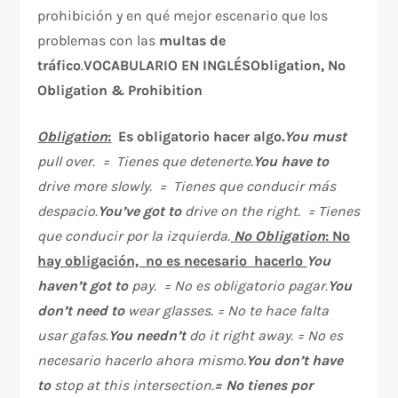
prohibición y en qué mejor escenario que los
problemas con las
multas de
tráfico
.
VOCABULARIO EN INGLÉS
O
bligation, No
Obligation & Prohibition
O
bligation
:
Es obligatorio hacer algo.
Y
o
u must
pull over. = Tienes que detenerte.
Y
ou have to
drive more slowly. = Tienes que conducir más
despacio.
Y
ou’ve got to
drive on the right. = Tienes
que conducir por la izquierda.
No Obligation
: No
hay obligación, no es necesario hacerlo
Y
ou
haven’t got to
pay. = No es obligatorio pagar.
Y
ou
don’t need to
wear glasses. = No te hace falta
usar gafas.
Y
ou needn’t
do it right away. =
No es
necesario hacerlo ahora mismo.
Y
ou don’t have
to
stop at this intersection.
= No tienes por