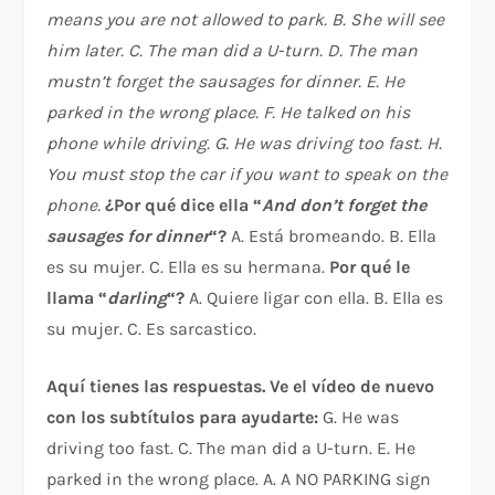
means you are not allowed to park.
B. She will see
him later.
C. The man did a U-turn.
D. The man
mustn’t forget the sausages for dinner.
E. He
parked in the wrong place.
F. He talked on his
phone while driving.
G. He was driving too fast.
H.
You must stop the car if you want to speak on the
phone.
¿Por qué dice ella “
And don’t forget the
sausages for dinner
“?
A. Está bromeando. B. Ella
es su mujer. C. Ella es su hermana.
Por qué le
llama “
darling
“?
A. Quiere ligar con ella. B. Ella es
su mujer. C. Es sarcastico.
Aquí tienes las respuestas. Ve el vídeo de nuevo
con los subtítulos para ayudarte:
G. He was
driving too fast. C. The man did a U-turn. E. He
parked in the wrong place. A. A NO PARKING sign