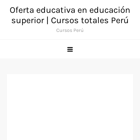
Saltar
Oferta educativa en educación
al
superior | Cursos totales Perú
contenido
Cursos Perú