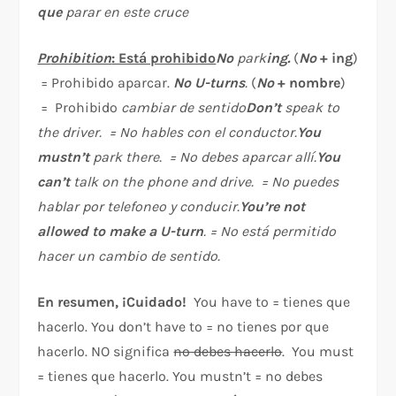
que
parar en este cruce
Pr
ohibition
: Está prohibido
No
park
ing.
(
No
+ ing
)
= Prohibido aparcar.
No U-turns
.
(
No
+ nombre
)
= Prohibido
cambiar de sentido
Don’t
s
peak to
the driver. = No hables con el conductor.
Y
ou
mustn’t
park there. = No debes aparcar allí.
Y
ou
can’t
talk on the phone and drive. = No puedes
hablar por telefoneo y conducir.
Y
ou’re not
allowed to make a U-turn
. = No está permitido
hacer un cambio de sentido.
En resumen, ¡Cuidado!
You have to = tienes que
hacerlo. You don’t have to = no tienes por que
hacerlo. NO significa
no debes hacerlo
. You must
= tienes que hacerlo. You mustn’t = no debes