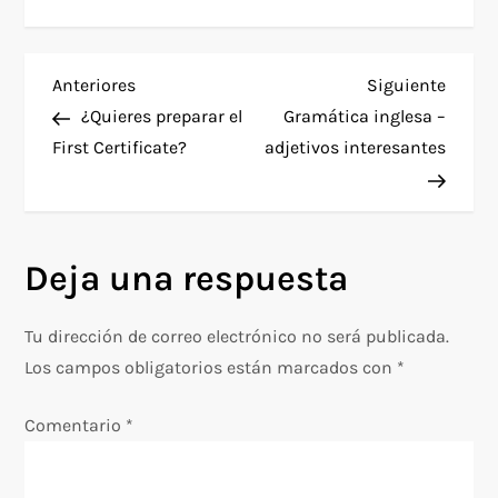
N
Entrada
Siguie
Anteriores
Siguiente
anterior
entra
¿Quieres preparar el
Gramática inglesa –
a
First Certificate?
adjetivos interesantes
v
e
Deja una respuesta
g
Tu dirección de correo electrónico no será publicada.
a
Los campos obligatorios están marcados con
*
c
Comentario
*
i