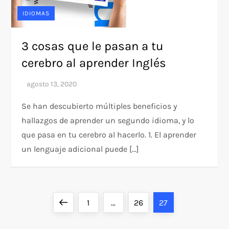
IDIOMAS
3 cosas que le pasan a tu
cerebro al aprender Inglés
Se han descubierto múltiples beneficios y
hallazgos de aprender un segundo idioma, y lo
que pasa en tu cerebro al hacerlo. 1. El aprender
un lenguaje adicional puede […]
P
Previous
Page
Page
Page
1
…
26
27
a
page