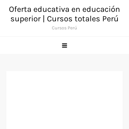
Saltar
Oferta educativa en educación
al
superior | Cursos totales Perú
contenido
Cursos Perú