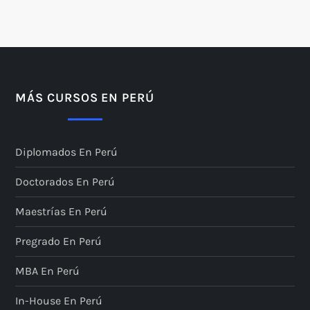
g
i
n
MÁS CURSOS EN PERÚ
a
Diplomados En Perú
c
Doctorados En Perú
i
Maestrías En Perú
ó
Pregrado En Perú
n
MBA En Perú
d
In-House En Perú